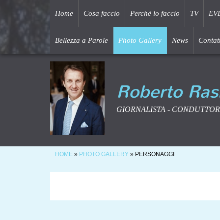
Home
Cosa faccio
Perché lo faccio
TV
EV
Bellezza a Parole
Photo Gallery
News
Contatt
Roberto Ras
GIORNALISTA - CONDUTTOR
HOME
»
PHOTO GALLERY
» PERSONAGGI