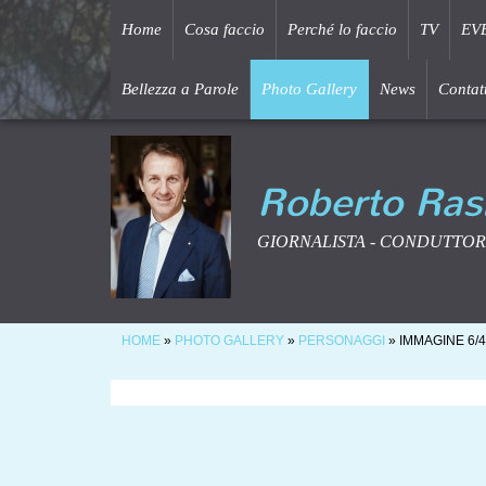
Home
Cosa faccio
Perché lo faccio
TV
EV
Bellezza a Parole
Photo Gallery
News
Contatt
Roberto Ras
GIORNALISTA - CONDUTTOR
HOME
»
PHOTO GALLERY
»
PERSONAGGI
» IMMAGINE 6/